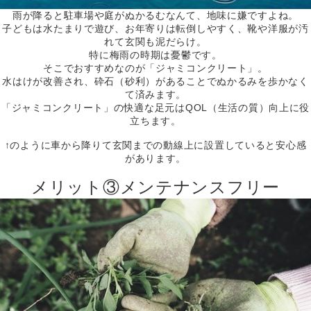
雨が降ると駐車場や庭がぬかるむなんて、地味に嫌ですよね。
子どもは水たまりで遊び、お年寄りは転倒しやすく、靴や洋服が汚
れて玄関も泥だらけ。
特に梅雨の時期は憂鬱です。
そこでおすすめなのが「ジャミコンクリート」。
水はけが改善され、砕石（砂利）があることでぬかるみを歩かなく
て済みます。
「ジャミコンクリート」の快適な足元はQOL（生活の質）向上に役
立ちます。
↑のように車から降りて玄関までの動線上に設置していると安心感
があります。
メリット③メンテナンスフリー