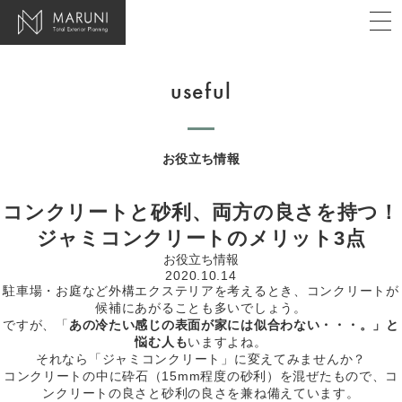
株式会社マルニ
t
o
g
g
l
useful
e
n
a
v
i
お役立ち情報
g
a
t
i
コンクリートと砂利、両方の良さを持つ！
o
n
ジャミコンクリートのメリット3点
お役立ち情報
2020.10.14
駐車場・お庭など外構エクステリアを考えるとき、コンクリートが
候補にあがることも多いでしょう。
ですが、「
あの冷たい感じの表面が家には似合わない・・・。」と
悩む人も
いますよね。
それなら「ジャミコンクリート」に変えてみませんか？
コンクリートの中に砕石（15mm程度の砂利）を混ぜたもので、コ
ンクリートの良さと砂利の良さを兼ね備えています。