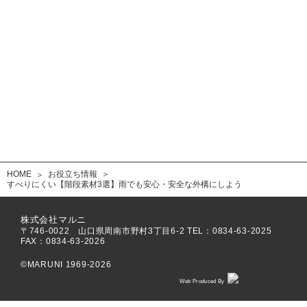
会社概要
プライバシーポリシー
採用情報
資料請求
お問合せ
新築をお考えの方へ
家を建てる前に知りたいエクステリアのこと。
住宅会社の方へ
共に地域ブランディングに取り組みませんか。
HOME
お役立ち情報
すべりにくい【階段素材3選】雨でも安心・安全な外構にしよう
株式会社マルニ
〒746-0022 山口県周南市野村3丁目6-2 TEL：
0834-63-2025
FAX：0834-63-2026
©️MARUNI 1969-2026
Web Produced By