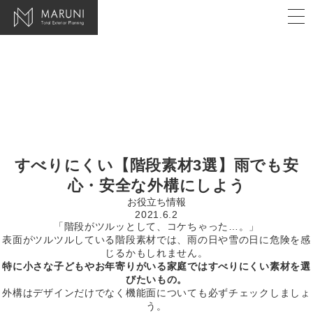
株式会社マルニ
t
o
g
g
l
e
n
a
v
i
g
a
t
i
すべりにくい【階段素材3選】雨でも安
o
n
心・安全な外構にしよう
お役立ち情報
2021.6.2
「階段がツルッとして、コケちゃった…。」
表面がツルツルしている階段素材では、雨の日や雪の日に危険を感
じるかもしれません。
特に小さな子どもやお年寄りがいる家庭ではすべりにくい素材を選
びたいもの。
外構はデザインだけでなく機能面についても必ずチェックしましょ
う。