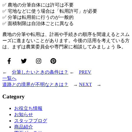
✅ 農地の分筆自体には許可は不要
✅ 宅地などに使う場合は「転用許可」が必要
✅ 分筆は転用前に行うのが一般的
✅ 面積制限は自治体ごとに異なる
農地の分筆や転用は、計画や手続きの順序を間違えるとスム
ーズに進まないことがあります。今後の活用を考えている方
は、まずは農業委員会や専門家に相談してみましょう 📝。
←
分筆したいときの条件は？
←
PREV
一覧へ
道路との境界が不明なときは？
→
NEXT
→
Category
お役立ち情報
お知らせ
スタッフブログ
商品紹介