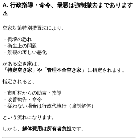
A. 行政指導・命令、最悪は強制撤去まであります
⚠️
空家対策特別措置法により、
・倒壊の恐れ
・衛生上の問題
・景観の著しい悪化
がある空き家は、
「特定空き家」や「管理不全空き家」
に指定されます。
指定されると、
・市町村からの助言・指導
・改善勧告・命令
・従わない場合は行政代執行（強制解体）
という流れになります。
しかも、
解体費用は所有者負担
です。