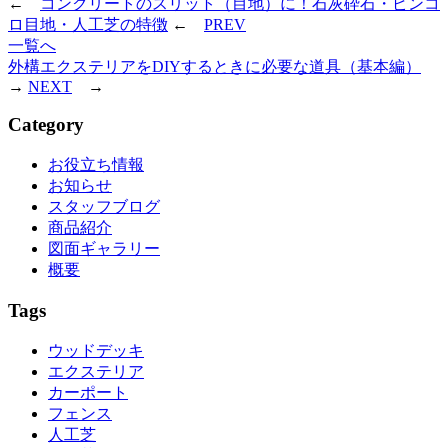
←
コンクリートのスリット（目地）に！石灰砕石・ピンコ
ロ目地・人工芝の特徴
←
PREV
一覧へ
外構エクステリアをDIYするときに必要な道具（基本編）
→
NEXT
→
Category
お役立ち情報
お知らせ
スタッフブログ
商品紹介
図面ギャラリー
概要
Tags
ウッドデッキ
エクステリア
カーポート
フェンス
人工芝