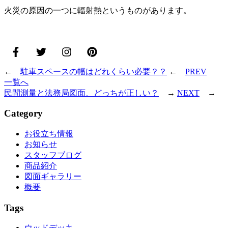
火災の原因の一つに輻射熱というものがあります。
←
駐車スペースの幅はどれくらい必要？？
←
PREV
一覧へ
民間測量と法務局図面、どっちが正しい？
→
NEXT
→
Category
お役立ち情報
お知らせ
スタッフブログ
商品紹介
図面ギャラリー
概要
Tags
ウッドデッキ