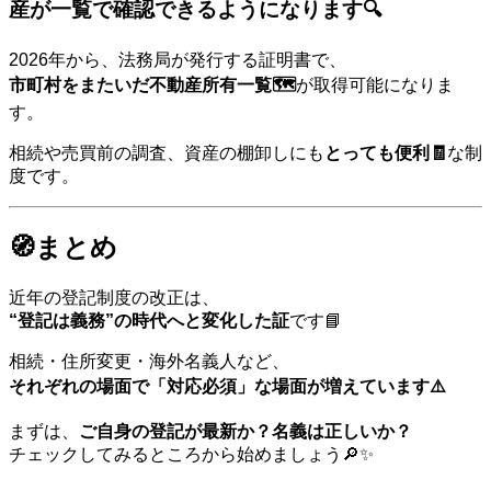
産が
一覧で確認
できるようになります🔍
2026年から、法務局が発行する証明書で、
市町村をまたいだ不動産所有一覧🗺️
が取得可能になりま
す。
相続や売買前の調査、資産の棚卸しにも
とっても便利🧾
な制
度です。
🧭まとめ
近年の登記制度の改正は、
“登記は義務”の時代へと変化した証
です📘
相続・住所変更・海外名義人など、
それぞれの場面で「対応必須」な場面が増えています⚠️
まずは、
ご自身の登記が最新か？名義は正しいか？
チェックしてみるところから始めましょう🔎✨