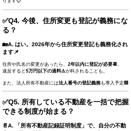
ります📋
✅Q4. 今後、住所変更も登記が義務にな
る？
🏡A. はい。
2026年から住所変更登記も義務化
され
ます📌
住所や氏名の変更があったら、
2年以内に登記が必要📆
。
違反すると
5万円以下の過料⚠️
が科されることも。
また、法人所有不動産には
法人番号の登記義務
も導入予定🏢
✅Q5. 所有している不動産を一括で把握
できる制度が始まる？
📄A. 「所有不動産記録証明制度」で、自分の不動