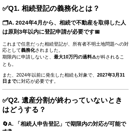
✅Q1. 相続登記の義務化とは？
🗂️A. 2024年4月から、相続で不動産を取得した人
は
原則3年以内
に登記申請が必要です📅
これまで任意だった相続登記が、所有者不明土地問題への対
応として
義務化
されました。
期限内に申請しないと、
最大10万円の過料⚠️
が科されるこ
とも。
また、2024年以前に発生した相続も対象で、
2027年3月31
日まで
に対応が必要です。
✅Q2. 遺産分割が終わっていないとき
はどうする？
🔄A. 「相続人申告登記」で
期限内の対応が可能
で