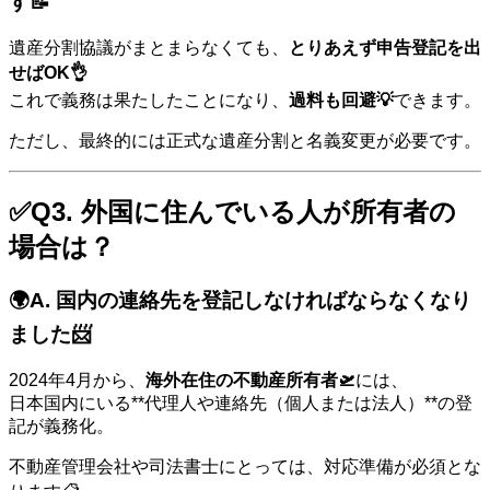
す📝
遺産分割協議がまとまらなくても、
とりあえず申告登記を出
せばOK👌
これで義務は果たしたことになり、
過料も回避💡
できます。
ただし、最終的には正式な遺産分割と名義変更が必要です。
✅Q3. 外国に住んでいる人が所有者の
場合は？
🌍A.
国内の連絡先
を登記しなければならなくなり
ました📨
2024年4月から、
海外在住の不動産所有者🛫
には、
日本国内にいる**代理人や連絡先（個人または法人）**の登
記が義務化。
不動産管理会社や司法書士にとっては、対応準備が必須とな