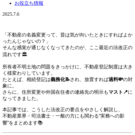
お役立ち情報
2025.7.6
「不動産の名義変更って、昔は気が向いたときにすればよか
ったんじゃないの？」
そんな感覚が通じなくなってきたのが、ここ最近の法改正の
流れです🏛️
所有者不明土地の問題をきっかけに、不動産登記制度は大き
く様変わりしています。
たとえば、相続登記は
義務化📝
され、放置すれば
過料💸
の対
象に。
さらに、住所変更や外国在住者の連絡先の明示も
マスト📍
に
なってきました。
本記事では、こうした法改正の要点をやさしく解説し、
不動産業界・司法書士・一般の方にも関わる“実務への影
響”をまとめます📚