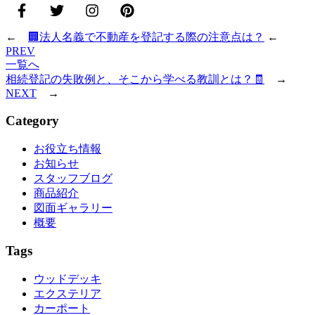
←
🏢法人名義で不動産を登記する際の注意点は？
←
PREV
一覧へ
相続登記の失敗例と、そこから学べる教訓とは？🧾
→
NEXT
→
Category
お役立ち情報
お知らせ
スタッフブログ
商品紹介
図面ギャラリー
概要
Tags
ウッドデッキ
エクステリア
カーポート